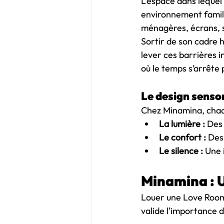
L'espace dans lequel
environnement familie
ménagères, écrans, s
Sortir de son cadre 
lever ces barrières i
où le temps s’arrête 
Le design sensor
Chez Minamina, chaqu
La lumière :
 Des
Le confort :
 Des
Le silence :
 Une 
Minamina : U
Louer une Love Room n
valide l'importance d