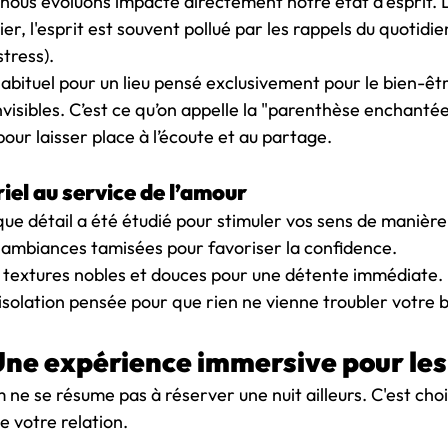
 nous évoluons impacte directement notre état d'esprit. 
r, l'esprit est souvent pollué par les rappels du quotidie
tress).
habituel pour un lieu pensé exclusivement pour le bien-êt
nvisibles. C’est ce qu’on appelle la "parenthèse enchanté
pour laisser place à l’écoute et au partage.
iel au service de l’amour
e détail a été étudié pour stimuler vos sens de manière
 ambiances tamisées pour favoriser la confidence.
 textures nobles et douces pour une détente immédiate.
isolation pensée pour que rien ne vienne troubler votre b
ne expérience immersive pour les
e se résume pas à réserver une nuit ailleurs. C'est chois
e votre relation.