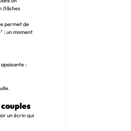
Dans un 
n (tâches 
re permet de 
e" : un moment 
 apaisante :
ulle.
 couples
ir un écrin qui 