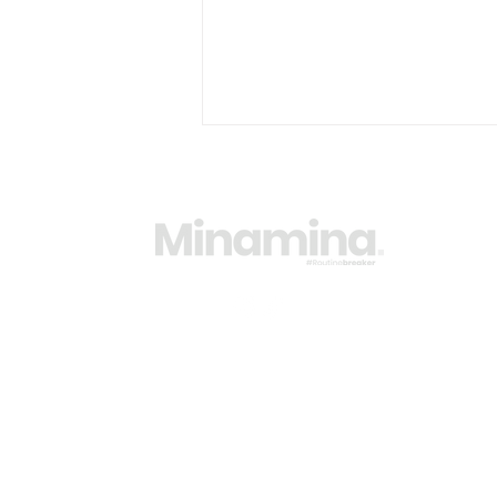
Ac
Su
Le
Ca
Où s’évader en couple dans
Il
le Var ? Nos conseils
F
d'experts
Co