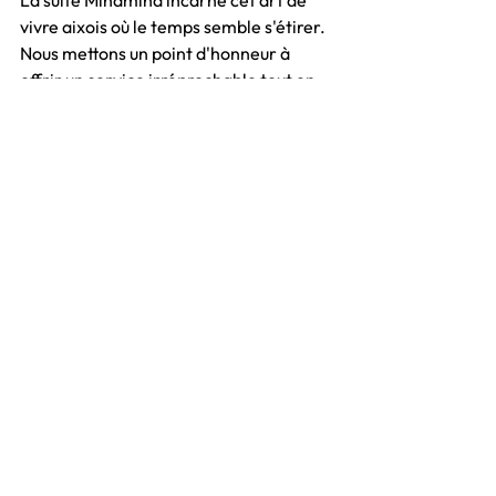
La suite Minamina incarne cet art de 
vivre aixois où le temps semble s'étirer. 
Nous mettons un point d'honneur à 
offrir un service irréprochable tout en 
restant totalement invisibles, 
respectant ainsi votre bulle de sérénité.
Prêts pour votre 
prochain voyage 
immobile ?
L’amour a besoin de lieux qui lui 
ressemblent pour s'épanouir. Que ce 
soit pour célébrer un événement 
marquant ou simplement pour le plaisir 
de se retrouver, notre suite à Aix est 
prête à vous accueillir.
Voir tout
Posts récents