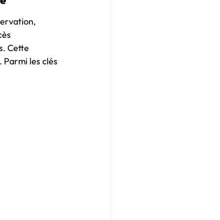
ue
ervation, 
cès 
. Cette 
 Parmi les clés 
 