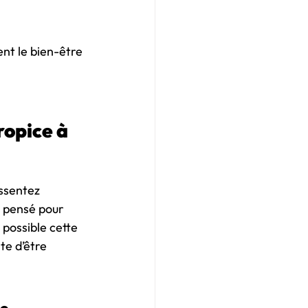
nt le bien-être 
opice à 
ssentez 
 pensé pour 
 possible cette 
te d’être 