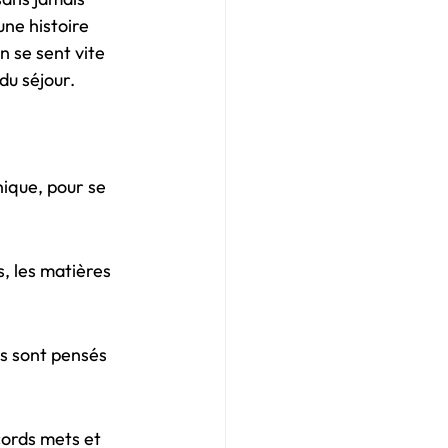
une histoire 
n se sent vite 
du séjour.
nique, pour se 
, les matières 
és sont pensés 
cords mets et 