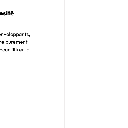
nsité 
enveloppants, 
tre purement 
our filtrer la 