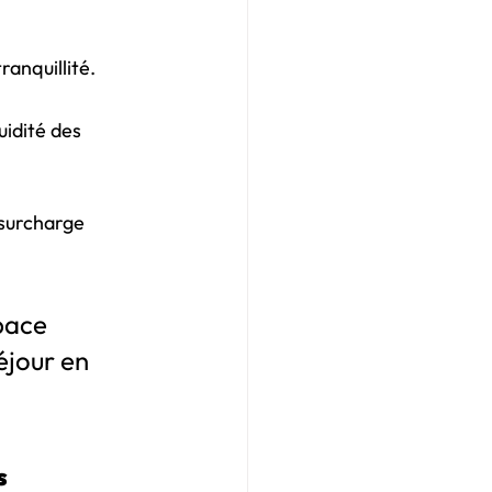
ranquillité.
uidité des 
 surcharge 
pace 
éjour en 
s