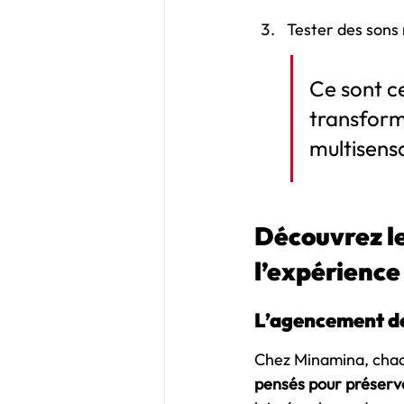
Tester des sons 
Ce sont ce
transform
multisenso
Découvrez le
l’expérience
L’agencement de
Chez Minamina, chaqu
pensés pour préserve