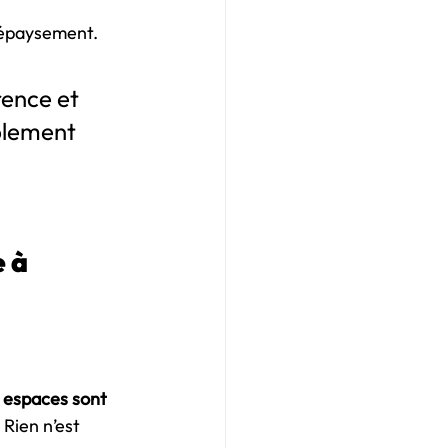
 dépaysement.
rence et 
blement 
 à 
 espaces sont 
 Rien n’est 